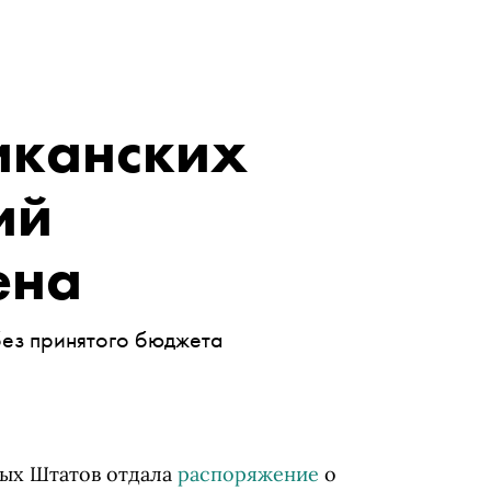
иканских
ий
ена
ез принятого бюджета
ых Штатов отдала
распоряжение
о