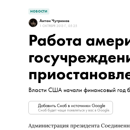
НОВОСТИ
Антон Чугринов
1 ОКТЯБРЯ 2013 Г., 05:25
Работа амер
госучрежден
приостановл
Власти США начали финансовый год б
Добавить Сноб в источники Google
Сноб будет чаще появляться у вас в Google.
Администрация президента Соединенн