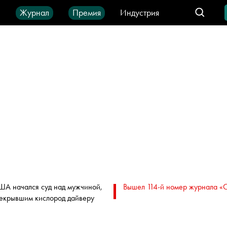
ы
Журнал
Премия
Индустрия
део
Город
IT-продукты
ША начался суд над мужчиной,
Вышел 114-й номер журнала «
екрывшим кислород дайверу