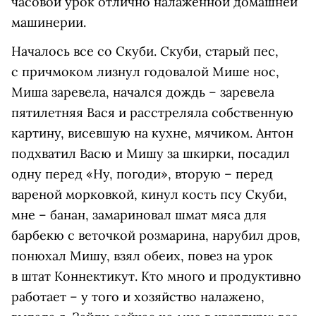
часовой урок отлично налаженной домашней
машинерии.
Началось все со Скуби. Скуби, старый пес,
с причмоком лизнул годовалой Мише нос,
Миша заревела, начался дождь – заревела
пятилетняя Вася и расстреляла собственную
картину, висевшую на кухне, мячиком. Антон
подхватил Васю и Мишу за шкирки, посадил
одну перед «Ну, погоди», вторую – перед
вареной морковкой, кинул кость псу Скуби,
мне – банан, замариновал шмат мяса для
барбекю с веточкой розмарина, нарубил дров,
понюхал Мишу, взял обеих, повез на урок
в штат Коннектикут. Кто много и продуктивно
работает – у того и хозяйство налажено,