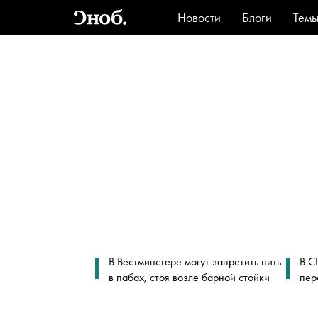
Новости
Блоги
Тем
Стиль
Ви
В Вестминстере могут запретить пить
В С
в пабах, стоя возле барной стойки
пер