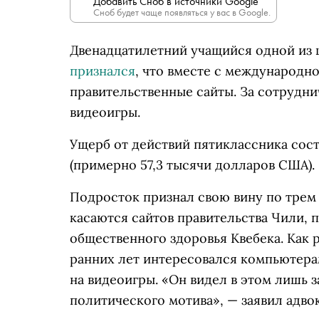
Добавить Сноб в источники Google
Сноб будет чаще появляться у вас в Google.
Двенадцатилетний учащийся одной из 
признался
, что вместе с международн
правительственные сайты. За сотрудни
видеоигры.
Ущерб от действий пятиклассника сост
(примерно 57,3 тысячи долларов США).
Подросток признал свою вину по трем
касаются сайтов правительства Чили,
общественного здоровья Квебека
. Как
ранних лет интересовался компьютера
на видеоигры. «Он видел в этом лишь за
политического мотива», — заявил адвок