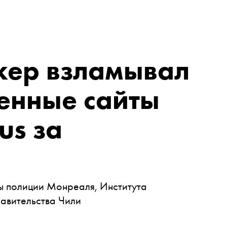
кер взламывал
енные сайты
us за
ы полиции Монреаля, Института
авительства Чили