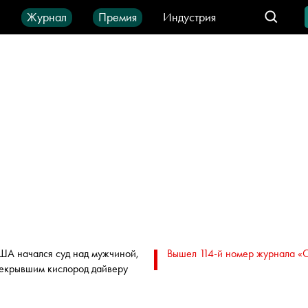
ы
Журнал
Премия
Индустрия
део
Город
IT-продукты
ША начался суд над мужчиной,
Вышел 114-й номер журнала «
екрывшим кислород дайверу