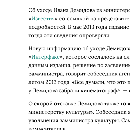
Об уходе Ивана Демидова из министерст
«
Известия
» со ссылкой на представит
подробностей. В мае 2013 года издани
тогда эти сведения опровергли.
Новую информацию об уходе Демидова
«
Интерфакс
», которое сослалось на с
данным издания, решение по заявлени
Замминистра, говорит собеседник аген
летом 2013 года. «Все думали, что это
у Демидова забрали кинематограф», — 
О скорой отставке Демидова также го
министерству культуры». Собеседник а
увольнения замминистра культуры. Са
комментариев.