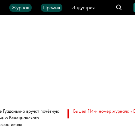
ы
Журнал
Премия
Индустрия
део
Город
IT-продукты
е Гуаданьино вручат почётную
Вышел 114-й номер журнала «
мию Венецианского
офестиваля