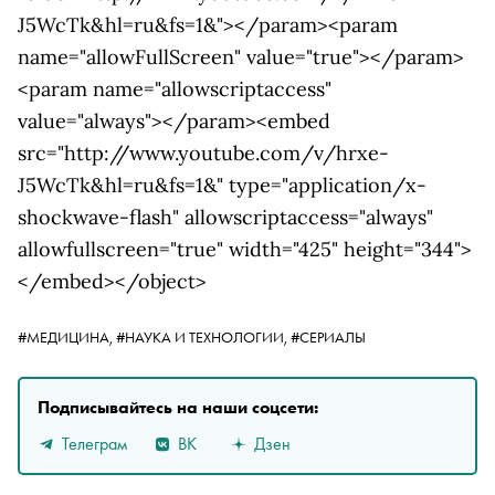
J5WcTk&hl=ru&fs=1&"></param><param
name="allowFullScreen" value="true"></param>
<param name="allowscriptaccess"
value="always"></param><embed
src="http://www.youtube.com/v/hrxe-
J5WcTk&hl=ru&fs=1&" type="application/x-
shockwave-flash" allowscriptaccess="always"
allowfullscreen="true" width="425" height="344">
</embed></object>
#МЕДИЦИНА,
#НАУКА И ТЕХНОЛОГИИ,
#СЕРИАЛЫ
Подписывайтесь на наши соцсети:
Телеграм
ВК
Дзен