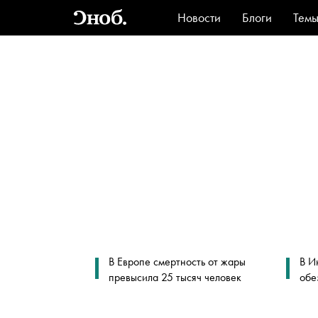
Новости
Блоги
Тем
Стиль
Ви
В Европе смертность от жары
В И
превысила 25 тысяч человек
обе