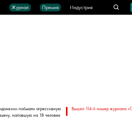
ы
Журнал
Премия
Индустрия
део
Город
IT-продукты
ндонезии поймали агрессивную
Вышел 114-й номер журнала «
зьяну, напавшую на 18 человек