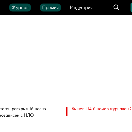
ы
Журнал
Премия
Индустрия
део
Город
IT-продукты
тагон раскрыл 16 новых
Вышел 114-й номер журнала «
еозаписей с НЛО