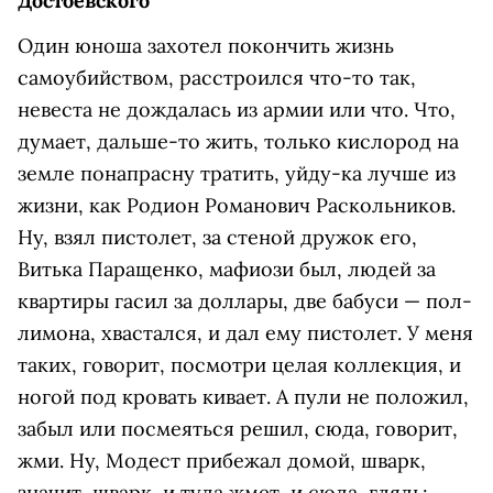
Доcтоевcкого
Один юноша захотел покончить жизнь
самоубийством, расстроился что-то так,
невеста не дождалась из армии или что. Что,
думает, дальше-то жить, только кислород на
земле понапрасну тратить, уйду-ка лучше из
жизни, как Родион Романович Раскольников.
Ну, взял пистолет, за стеной дружок его,
Витька Паращенко, мафиози был, людей за
квартиры гасил за доллары, две бабуси — пол-
лимона, хвастался, и дал ему пистолет. У меня
таких, говорит, посмотри целая коллекция, и
ногой под кровать кивает. А пули не положил,
забыл или посмеяться решил, сюда, говорит,
жми. Ну, Модест прибежал домой, шварк,
значит, шварк, и туда жмет, и сюда, глядь: