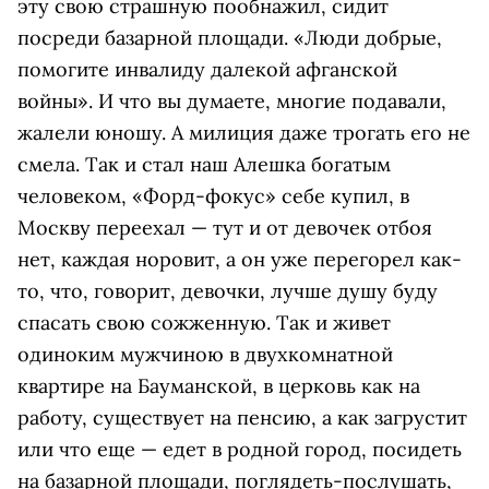
эту свою страшную пообнажил, cидит
поcреди базарной площади. «Люди добрые,
помогите инвалиду далекой афганской
войны». И что вы думаете, многие подавали,
жалели юношу. А милиция даже трогать его не
смела. Так и стал наш Алешка богатым
человеком, «Форд-фокус» себе купил, в
Москву переехал — тут и от девочек отбоя
нет, каждая норовит, а он уже перегорел как-
то, что, говорит, девочки, лучше душу буду
спасать свою сожженную. Так и живет
одиноким мужчиною в двухкомнатной
квартире на Бауманской, в церковь как на
работу, существует на пенсию, а как загрустит
или что еще — едет в родной город, посидеть
на базарной площади, поглядеть-послушать,