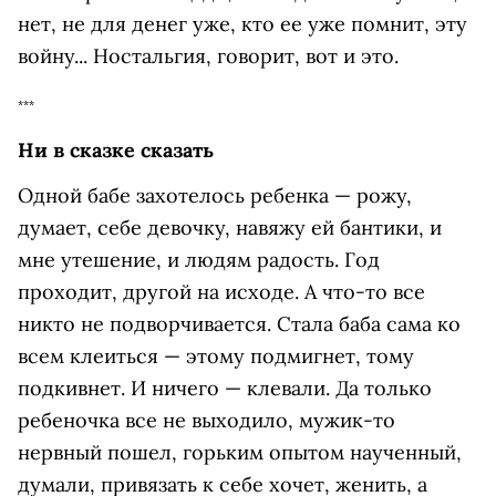
нет, не для денег уже, кто ее уже помнит, эту
войну... Ностальгия, говорит, вот и это.
***
Ни в cказке cказать
Одной бабе захотелоcь ребенка — рожу,
думает, себе девочку, навяжу ей бантики, и
мне утешение, и людям радость. Год
проходит, другой на исходе. А что-то все
никто не подворчивается. Cтала баба cама ко
вcем клеитьcя — этому подмигнет, тому
подкивнет. И ничего — клевали. Да только
ребеночка все не выходило, мужик-то
нервный пошел, горьким опытом наученный,
думали, привязать к себе хочет, женить, а