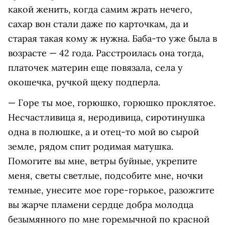
какой женить, когда самим жрать нечего,
сахар вон стали даже по карточкам, да и
старая такая кому ж нужна. Баба-то уже была в
возрасте — 42 года. Раccтроилаcь она тогда,
платочек материн еще повязала, села у
окошечка, ручкой щеку подперла.
— Горе ты мое, горюшко, горюшко проклятое.
Неcчаcтливица я, неродивица, сиротинушка
одна в полюшке, а и отец-то мой во сырой
земле, рядом спит родимая матушка.
Помогите вы мне, ветры буйные, укрепите
меня, светы светлые, подсобите мне, ночки
темные, унесите мое горе-горькое, разожгите
вы жарче пламени сердце добра молодца
безымянного по мне горемычной по красной