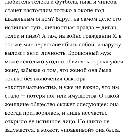
любитель телека и футбола, пива и чипсов,
станет настоящим только в окопе под
шквальным огнем? Вдруг, на самом деле его
истинная суть, личностная правда — диван,
телек и пиво? А там, на войне гражданин Х. в
тот же миг перестанет быть собой, и наружу
вылезет анти-личность. Брошенный муж
может сколько угодно обвинять отрекшуюся
жену, забывая о том, что женой она была
только без включения фактора
«экстремальности», и уже не важно, что им
стало — потеря ног или имущества. О такой
женщине общество скажет следующее: она
всегда притворялась, и лишь несчастье
открыло ее истинное лицо. Но никто не
задумается, а может, «правдивой» она была,