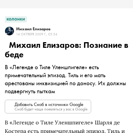
КОЛОНКИ
Михаил Елизаров
14 ОКТЯБРЯ 2009 Г., 05:54
Михаил Елизаров: Познание в
беде
В «Легенде о Тиле Уленшпигеле» есть
примечательный эпизод. Тиль и его мать
арестованы инквизицией по доносу. Их должны
подвергнуть пыткам
Добавить Сноб в источники Google
Сноб будет чаще появляться у вас в Google.
В «Легенде о Тиле Уленшпигеле» Шарля де
Костера есть примечательный эпизод. Тиль и