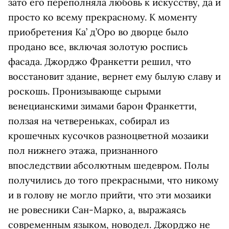
зато его переполняла любовь к искусству, да и
просто ко всему прекрасному. К моменту
приобретения Ка’ д’Оро во дворце было
продано все, включая золотую роспись
фасада. Джорджо Франкетти решил, что
восстановит здание, вернет ему былую славу и
роскошь. Пронизывающе сырыми
венецианскими зимами барон Франкетти,
ползая на четвереньках, собирал из
крошечных кусочков разноцветной мозаики
пол нижнего этажа, признанного
впоследствии абсолютным шедевром. Полы
получились до того прекрасными, что никому
и в голову не могло прийти, что эти мозаики
не ровесники Сан-Марко, а, выражаясь
современным языком, новодел. Джорджо не