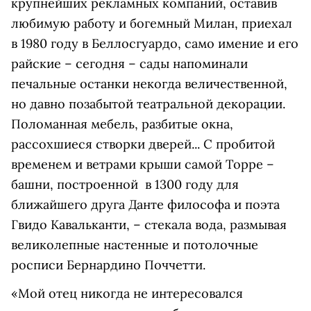
крупнейших рекламных компаний, оставив
любимую работу и богемный Милан, приехал
в 1980 году в Беллосгуардо, само имение и его
райские – сегодня – сады напоминали
печальные останки некогда величественной,
но давно позабытой театральной декорации.
Поломанная мебель, разбитые окна,
рассохшиеся створки дверей... С пробитой
временем и ветрами крыши самой Торре –
башни, построенной в 1300 году для
ближайшего друга Данте философа и поэта
Гвидо Кавальканти, – стекала вода, размывая
великолепные настенные и потолочные
росписи Бернардино Поччетти.
«Мой отец никогда не интересовался