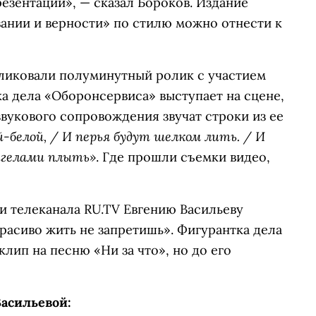
езентации», — сказал Бороков. Издание
вании и верности» по стилю можно отнести к
бликовали полуминутный ролик с участием
ка дела «Оборонсервиса» выступает на сцене,
 звукового сопровождения звучат строки из ее
-белой, / И перья будут шелком лить. / И
ангелами плыть»
. Где прошли съемки видео,
и телеканала RU.TV Евгению Васильеву
расиво жить не запретишь». Фигурантка дела
клип на песню «Ни за что», но до его
Васильевой: