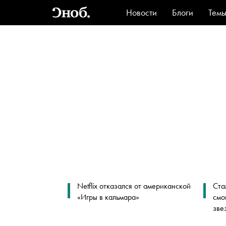
Новости
Блоги
Тем
Стиль
Ви
Netflix отказался от американской
Ста
«Игры в кальмара»
смо
зве