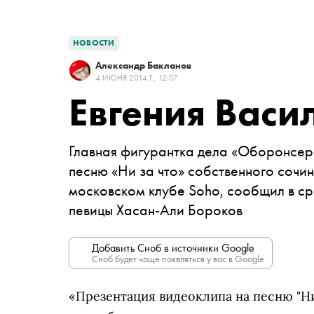
НОВОСТИ
Александр Бакланов
4 ИЮНЯ 2014 Г., 12:07
Евгения Васи
Главная фигурантка дела «Оборонсерв
песню «Ни за что» собственного сочи
московском клубе
Soho,
сообщил
в с
певицы
Хасан-Али Бороков
Добавить Сноб в источники Google
Сноб будет чаще появляться у вас в Google.
«Презентация видеоклипа на песню "Ни 