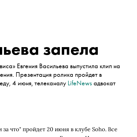
льева запела
иса» Евгения Васильева выпустила клип на
нения. Презентация
ролика
пройдет в
реду, 4 июня,
телеканалу
LifeNews
адвокат
за что" пройдет 20 июня в клубе Soho. Все