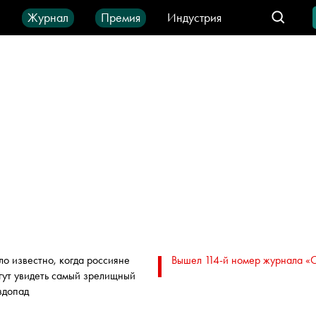
ы
Журнал
Премия
Индустрия
део
Город
IT-продукты
ло известно, когда россияне
Вышел 114-й номер журнала «
гут увидеть самый зрелищный
здопад