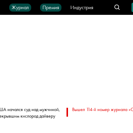
ы
Журнал
Премия
Индустрия
део
Город
IT-продукты
ША начался суд над мужчиной,
Вышел 114-й номер журнала «
екрывшим кислород дайверу