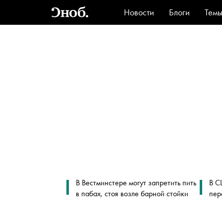
Новости
Блоги
Тем
Стиль
Ви
В Вестминстере могут запретить пить
В С
в пабах, стоя возле барной стойки
пер