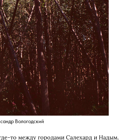
ксандр Вологодский
 где-то между городами Салехард и Надым.