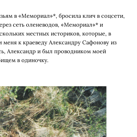
узьям в «Мемориал»*, бросила клич в соцсети,
через сеть оленеводов, «Мемориал»* и
скольких местных историков, которые, в
и меня к краеведу Александру Сафонову из
сь, Александр и был проводником моей
бищем в одиночку.