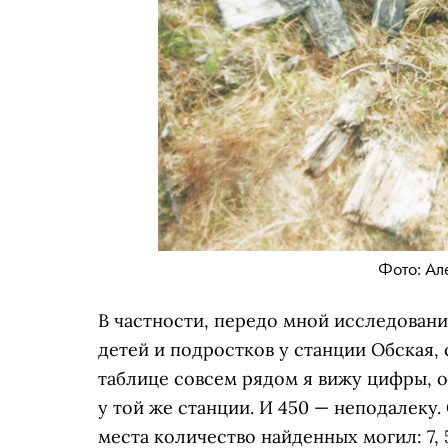
Фото: Ал
В частности, передо мной исследован
детей и подростков у станции Обская, 
таблице совсем рядом я вижу цифры, о
у той же станции. И 450 — неподалеку.
места количество найденных могил: 7, 5,