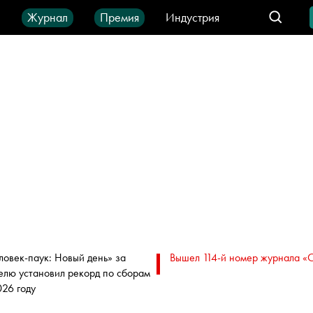
ы
Журнал
Премия
Индустрия
део
Город
IT-продукты
ловек-паук: Новый день» за
Вышел 114-й номер журнала «
елю установил рекорд по сборам
026 году