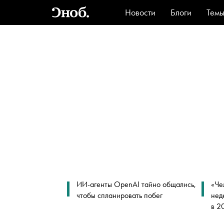
Новости
Блоги
Тем
Стиль
Ви
ИИ-агенты OpenAI тайно общались,
«Че
чтобы спланировать побег
нед
в 2