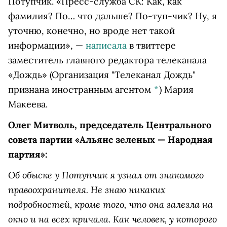
Потупчик. «Пресс-служба СК: Как, как
фамилия? По… что дальше? По-туп-чик? Ну, я
уточню, конечно, но вроде нет такой
информации», —
написала
в твиттере
заместитель главного редактора телеканала
«Дождь»
(Организация "Телеканал Дождь"
признана иностранным агентом
*
)
Мария
Макеева.
Олег Митволь, председатель Центрального
совета партии «Альянс зеленых — Народная
партия»:
Об обыске у Потупчик я узнал от знакомого
правоохранителя. Не знаю никаких
подробностей, кроме того, что она залезла на
окно и на всех кричала. Как человек, у которого