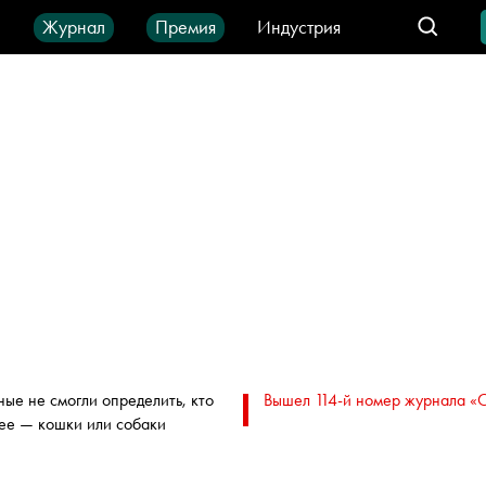
ы
Журнал
Премия
Индустрия
део
Город
IT-продукты
ные не смогли определить, кто
Вышел 114-й номер журнала «
ее — кошки или собаки