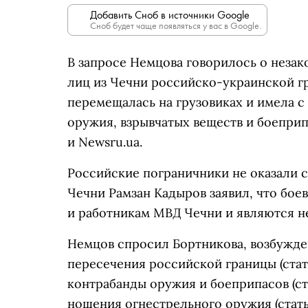
Добавить Сноб в источники Google
Сноб будет чаще появляться у вас в Google.
В запросе Немцова говорилось о неза
лиц из Чечни российско-украинской гра
перемещалась на грузовиках и имела с
оружия, взрывчатых веществ и боепри
и Newsru.ua.
Российские пограничники не оказали 
Чечни Рамзан Кадыров заявил, что бо
и работникам МВД Чечни и являются 
Немцов спросил Бортникова, возбужде
пересечения российской границы (стать
контрабанды оружия и боеприпасов (ста
ношения огнестрельного оружия (статья