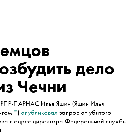
Немцов
озбудить дело
из Чечни
ия РПР-ПАРНАС
Илья Яшин
(Яшин Илья
ентом
*
)
опубликовал
запрос от убитого
ова в адрес директора Федеральной службы
а