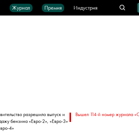
ы
Журнал
Премия
Индустрия
део
Город
IT-продукты
вительство разрешило выпуск и
Вышел 114-й номер журнала «
дажу бензина «Евро-2», «Евро-3»
Евро-4»