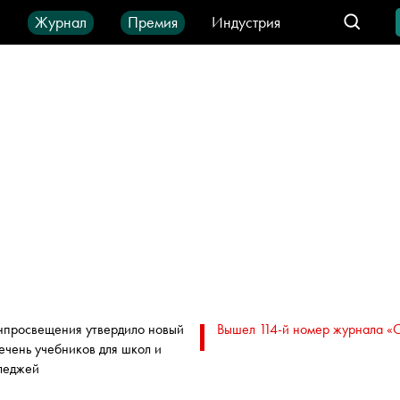
ы
Журнал
Премия
Индустрия
део
Город
IT-продукты
просвещения утвердило новый
Вышел 114-й номер журнала «
ечень учебников для школ и
леджей