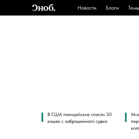
Новости
Блоги
Тем
Стиль
Ви
В США полицейские спасли 30
Мин
кошек с заброшенного судна
пер
кол