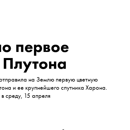
о первое
 Плутона
отправила на Землю первую цветную
она и е
е крупнейшего
спутника Харона.
A
в среду, 15 апреля