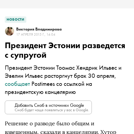
НОВОСТИ
Виктория Владимирова
17 АПРЕЛЯ 2015 Г., 14:04
Президент Эстонии разведется
с супругой
Президент Эстонии Тоомас Хендрик Ильвес и
Эвелин Ильвес расторгнут брак 30 апреля,
сообщает
Postimees со ссылкой на
президентскую канцелярию
Добавить Сноб в источники Google
Сноб будет чаще появляться у вас в Google.
Решение о разводе было общим и
взвешенным, сказали в канцелярии. Хутор