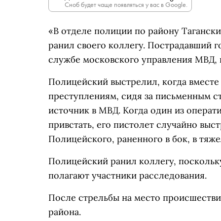
Сноб будет чаще появляться у вас в Google.
«В отделе полиции по району Таганск
ранил своего коллегу. Пострадавший г
службе московского управления МВД, н
Полицейский выстрелил, когда вместе
преступлениям, сидя за письменным с
источник в МВД. Когда один из операт
привстать, его пистолет случайно выст
Полицейского, раненного в бок, в тяж
Полицейский ранил коллегу, поскольк
полагают участники расследования.
После стрельбы на место происшестви
района.