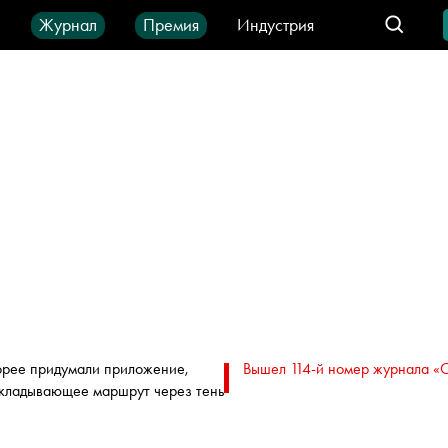
ы
Журнал
Премия
Индустрия
део
Город
IT-продукты
орее придумали приложение,
Вышел 114-й номер журнала «
кладывающее маршрут через тень