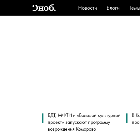
Новости
Блоги
Тем
Стиль
Ви
БДТ, МФТИ и «Большой культурный
В К
проект» запускают программу
про
возрождения Комарово