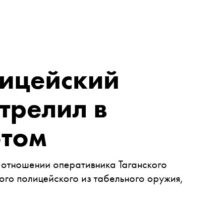
лицейский
трелил в
отом
 отношении оперативника
Таганского
гого
полицейского
из табельного оружия,