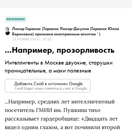
КОЛОНКИ
Линор Горалик
(Горалик Линор-Джулия (Горалик Юлия
Борисовна) признана иностранным агентом
*
)
23 НОЯБРЯ 2009 Г., 07:20
...Например, прозорливость
Интеллигенты в Москве двуокие, старушки
проницательные, а маки полезные
Добавить Сноб в источники Google
Сноб будет чаще появляться у вас в Google.
...Например, средних лет интеллигентный
посетитель ГМИИ им. Пушкина тихо
рассказывает гардеробщице: «Двадцать лет
видел одним глазом, а вот починили второй