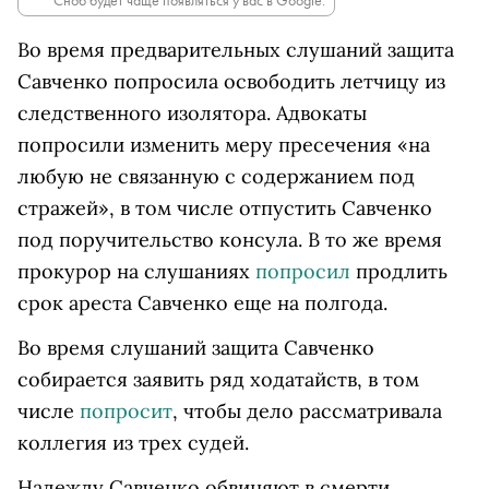
Сноб будет чаще появляться у вас в Google.
Во время предварительных слушаний защита
Савченко попросила освободить летчицу из
следственного изолятора. Адвокаты
попросили изменить меру пресечения «на
любую не связанную с содержанием под
стражей», в том числе отпустить Савченко
под поручительство консула. В то же время
прокурор на слушаниях
попросил
продлить
срок ареста Савченко еще на полгода.
Во время слушаний защита Савченко
собирается заявить ряд ходатайств, в том
числе
попросит
, чтобы дело рассматривала
коллегия из трех судей.
Надежду Савченко обвиняют в смерти