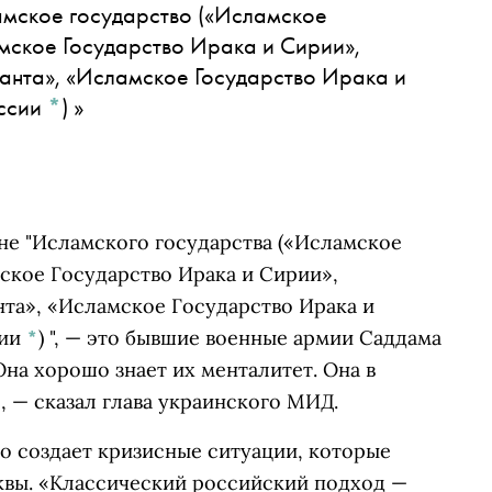
мское государство
(«Исламское
амское Государство Ирака и Сирии»,
анта», «Исламское Государство Ирака и
оссии
*
)
»
не "
Исламского государства
(«Исламское
мское Государство Ирака и Сирии»,
нта», «Исламское Государство Ирака и
сии
*
)
", — это бывшие военные армии Саддама
 Она хорошо знает их менталитет. Она в
, — сказал глава украинского МИД.
то создает кризисные ситуации, которые
вы. «Классический российский подход —