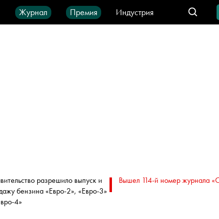
ы
Журнал
Премия
Индустрия
део
Город
IT-продукты
вительство разрешило выпуск и
Вышел 114-й номер журнала «
дажу бензина «Евро-2», «Евро-3»
Евро-4»