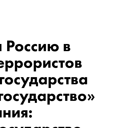
 Россию в
еррористов
государства
государство»
ания: