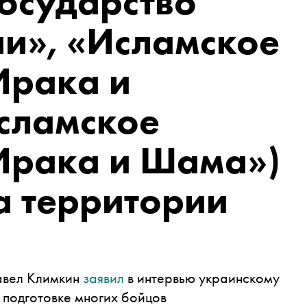
осударство
и», «Исламское
Ирака и
сламское
Ирака и Шама»)
а территории
авел Климкин
заявил
в интервью украинскому
в подготовке многих бойцов