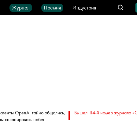
ы
Журнал
Премия
Индустрия
део
Город
IT-продукты
агенты OpenAI тайно общались,
Вышел 114-й номер журнала «
бы спланировать побег