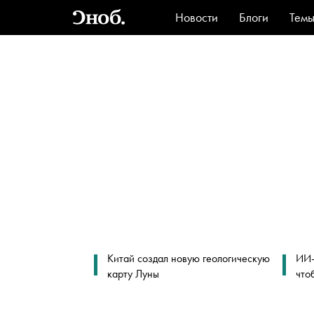
Новости
Блоги
Тем
Стиль
Ви
Китай создал новую геологическую
ИИ-
карту Луны
что