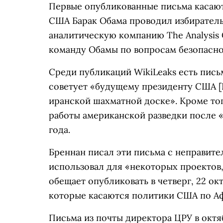
Первые опубликованные письма касают
США Барак Обама проводил избиратель
аналитическую компанию The Analysis 
команду Обамы по вопросам безопасно
Среди публикаций WikiLeaks есть пись
советует «будущему президенту США [Б
иранской шахматной доске». Кроме тог
работы американской разведки после «
года.
Бреннан писал эти письма с неправит
использовал для «некоторых проектов, 
обещает опубликовать в четверг, 22 ок
которые касаются политики США по Аф
Письма из почты директора ЦРУ в октя