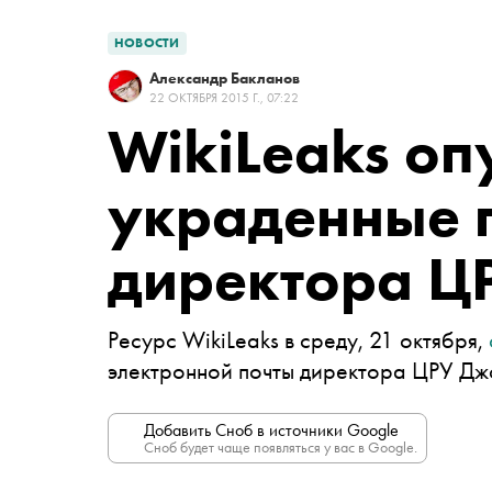
НОВОСТИ
Александр Бакланов
22 ОКТЯБРЯ 2015 Г., 07:22
WikiLeaks о
украденные 
директора Ц
Ресурс WikiLeaks в среду, 21 октября,
электронной почты директора ЦРУ Д
Добавить Сноб в источники Google
Сноб будет чаще появляться у вас в Google.