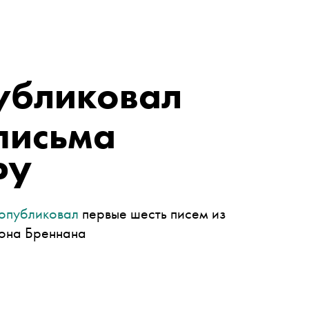
публиковал
письма
РУ
опубликовал
первые шесть писем из
жона Бреннана