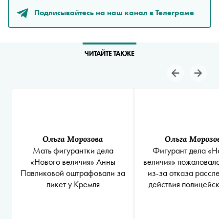
Подписывайтесь на наш канал в Телеграме
ЧИТАЙТЕ ТАКЖЕ
Ольга Морозова
Ольга Морозо
Мать фигурантки дела
Фигурант дела «Н
«Нового величия» Анны
величия» пожаловалс
Павликовой оштрафовали за
из-за отказа рассл
пикет у Кремля
действия полицейск
его словам, они изб
пытали его