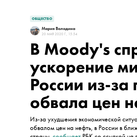
ОБЩЕСТВО
Мария Володина
20 МАЯ 2020 Г., 15:54
В Moody's сп
ускорение ми
России из-за
обвала цен н
Из-за ухудшения экономической ситуа
обвалом цен на нефть, в России в бли
страны,
сообщает
РБК со ссылкой на 