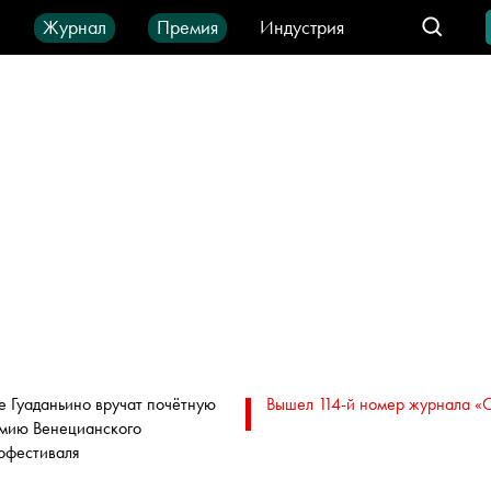
ы
Журнал
Премия
Индустрия
део
Город
IT-продукты
е Гуаданьино вручат почётную
Вышел 114-й номер журнала «
мию Венецианского
офестиваля