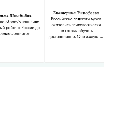
Екатерина Тимофеева
рилл Штейнбах
Российские педагоги вузов
тво Moody's понизило
оказались психологически
ый рейтинг России до
не готовы обучать
реддефолтного»
дистанционно. Они жалуются
на сбившийся режим и
неудобные места для работы