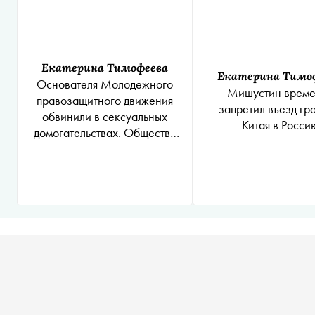
Екатерина Тимофеева
Екатерина Тимо
Основателя Молодежного
Мишустин врем
правозащитного движения
запретил въезд гр
обвинили в сексуальных
Китая в Росси
домогательствах. Общество
объявило о закрытии