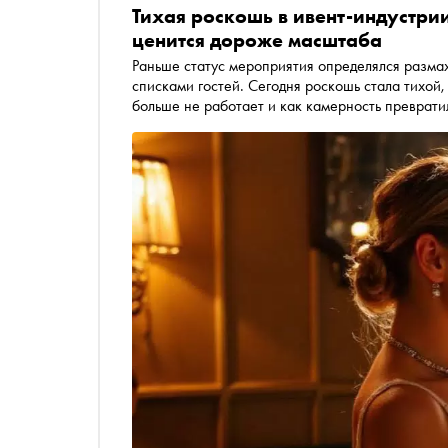
Тихая роскошь в ивент-индустрии
ценится дороже масштаба
Раньше статус мероприятия определялся размах
списками гостей. Сегодня роскошь стала тихой,
больше не работает и как камерность преврати
Стинг. По ее мнению, в индустрии наступило вр
вытеснила погоню за охватами