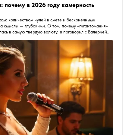
: почему в 2026 году камерность
ом: количеством нулей в смете и бесконечными
 а смыслы — глубокими. О том, почему «гигантомания»
лась в самую твердую валюту, я поговорил с Валерией
емя, когда ценность личного контакта окончательно