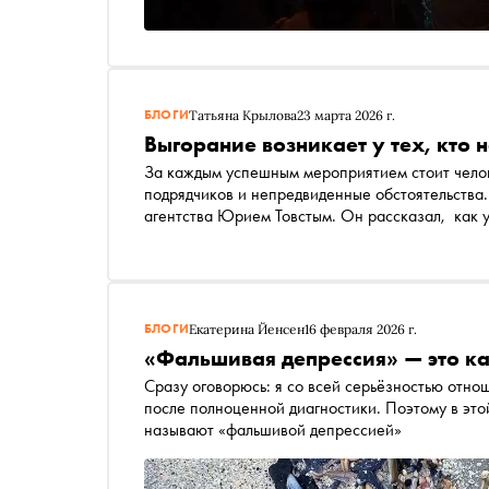
БЛОГИ
Татьяна Крылова
23 марта 2026 г.
Выгорание возникает у тех, кто 
За каждым успешным мероприятием стоит челове
подрядчиков и непредвиденные обстоятельства.
агентства Юрием Товстым. Он рассказал, как у
определяет успех мероприятия — бюджет или и
БЛОГИ
Екатерина Йенсен
16 февраля 2026 г.
«Фальшивая депрессия» — это к
Сразу оговорюсь: я со всей серьёзностью отнош
после полноценной диагностики. Поэтому в этой
называют «фальшивой депрессией»