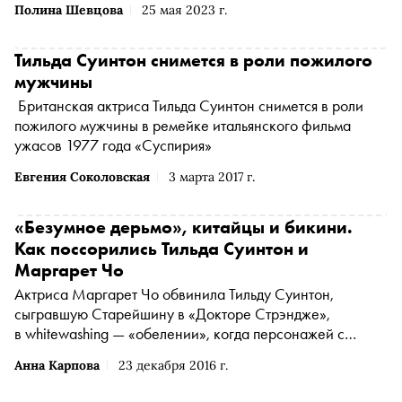
Полина Шевцова
25 мая 2023 г.
Тильда Суинтон снимется в роли пожилого
мужчины
Британская актриса Тильда Суинтон снимется в роли
пожилого мужчины в ремейке итальянского фильма
ужасов 1977 года «Суспирия»
Евгения Соколовская
3 марта 2017 г.
«Безумное дерьмо», китайцы и бикини.
Как поссорились Тильда Суинтон и
Маргарет Чо
Актриса Маргарет Чо обвинила Тильду Суинтон,
сыгравшую Старейшину в «Докторе Стрэндже»,
в whitewashing — «обелении», когда персонажей с
азиатскими корнями играют белые актеры
Анна Карпова
23 декабря 2016 г.