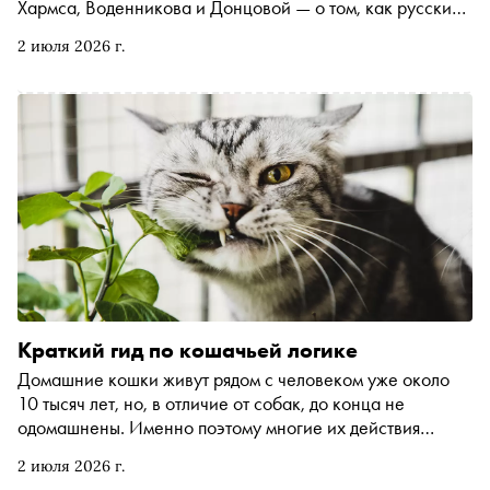
Хармса, Воденникова и Донцовой — о том, как русские
литераторы боролись со страхом перед собаками, как
2 июля 2026 г.
исцелялись с их помощью от смертельных заболеваний,
принимали у своих питомцев роды и перевозили братьев
наших меньших из Парижа в карманах
Краткий гид по кошачьей логике
Домашние кошки живут рядом с человеком уже около
10 тысяч лет, но, в отличие от собак, до конца не
одомашнены. Именно поэтому многие их действия
кажутся людям загадочными, нелогичными или даже
2 июля 2026 г.
мистическими. Вместе с экспертами компании