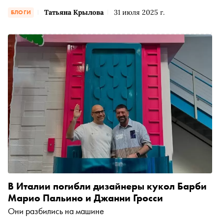
подробности из первых рук, поговорила с Вячеславом
Татьяна Крылова
31 июля 2025 г.
БЛОГИ
Аленьковым, зампредом правительства Сахалинской
области. Он рассказал читателям моего блога о том, как
внедрение новых технологий делает жизнь граждан
спокойнее и безопаснее
В Италии погибли дизайнеры кукол Барби
Марио Пальино и Джанни Гросси
Они разбились на машине