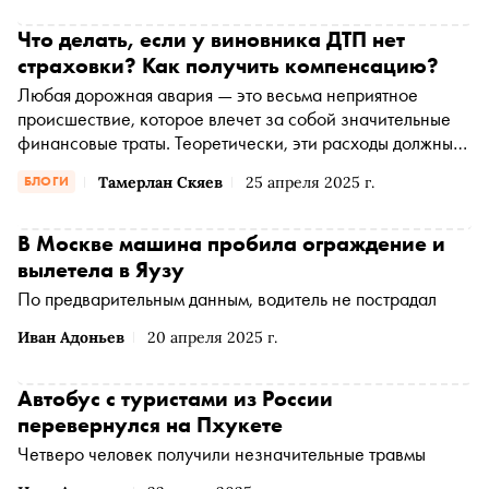
Что делать, если у виновника ДТП нет
страховки? Как получить компенсацию?
Любая дорожная авария — это весьма неприятное
происшествие, которое влечет за собой значительные
финансовые траты. Теоретически, эти расходы должны
покрываться за счет страховки. Однако на практике
Тамерлан Скяев
25 апреля 2025 г.
БЛОГИ
нередко возникают ситуации, когда у виновника ДТП
нет ОСАГО или он не вписан в полис. Как действовать в
таком случае, расскажет гость моего блога, юрист
В Москве машина пробила ограждение и
Владимир Полтавский
вылетела в Яузу
По предварительным данным, водитель не пострадал
Иван Адоньев
20 апреля 2025 г.
Автобус с туристами из России
перевернулся на Пхукете
Четверо человек получили незначительные травмы