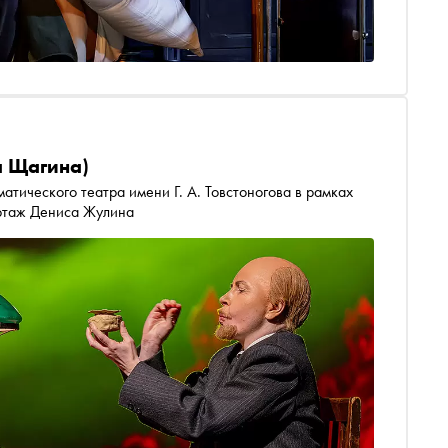
а Щагина)
атического театра имени Г. А. Товстоногова в рамках
ртаж Дениса Жулина