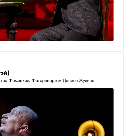
уэй)
етра Фоменко». Фоторепортаж Дениса Жулина