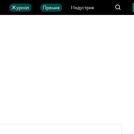
ы
Журнал
Премия
Индустрия
део
Город
IT-продукты