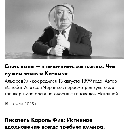
Снять кино — значит стать маньяком. Что
нужно знать о Хичкоке
Альфред Хичкок родился 13 августа 1899 года. Автор
«Сноба» Алексей Черников пересмотрел культовые
триллеры мастера и поговорил с киноведом Наталией
Мокрушиной о маниях, фобиях и пугающих сексуальных
19 августа 2025 г.
фетишах режиссера, скрытой метафизике в его
фильмах, «черных двойниках» и обостренном чувстве
вины в человеке после ХХ века, соотношениях между
Писатель Кароль Фив: Истинное
правдой и вымыслом в кинематографе и жизни,
вдохновение всегда требует кумира,