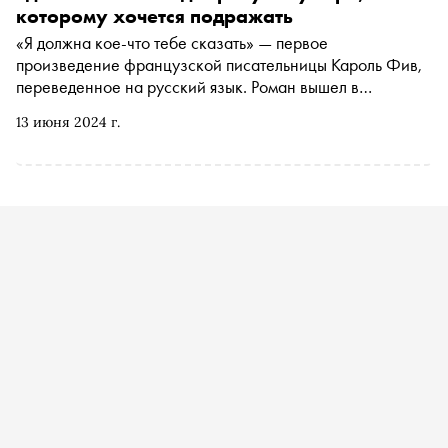
преступлениях, на которые мы всегда готовы, и
которому хочется подражать
психоанализе, который не всегда объясняет наши
«Я должна кое-что тебе сказать» — первое
желания и творчество
произведение французской писательницы Кароль Фив,
переведенное на русский язык. Роман вышел в
издательстве «Бель Летр» в октябре 2023 года.
13 июня 2024 г.
Интервью «Сноба» — первый разговор автора с
российской прессой, в нем она рассказала, за что
любит «Преступление и наказание» Федора
Достоевского, где пролегает граница между плагиатом и
влиянием и почему каждый писатель прежде всего
должен быть читателем