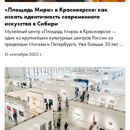
«Площадь Мира» в Красноярске: как
искать идентичность современного
искусства в Сибири
Музейный центр «Площадь Мира» в Красноярске —
один из крупнейших культурных центров России за
пределами Москвы и Петербурга. Уже больше 30 лет он
становится площадкой для экспериментов: именно здесь
15 сентября 2025 г.
впервые прошла Музейная ночь, появились первые в
стране масштабные паблик-арт-проекты, а в залах
показывали мировых звёзд современного искусства.
Центр не раз отмечали международными премиями, а в
этом году он получил звание «Музей года» по версии
Cosmoscow. Специально для «Сноба» арт-директор
Музейного центра «Площадь Мира» Сергей
Ковалевский и директор Ольга Темникова рассказали
об утопическом наследии авангардистов, поиске
идентичности в современном искусстве Сибири и
специфике работы музейной институции в одном из
отдалённых регионов России