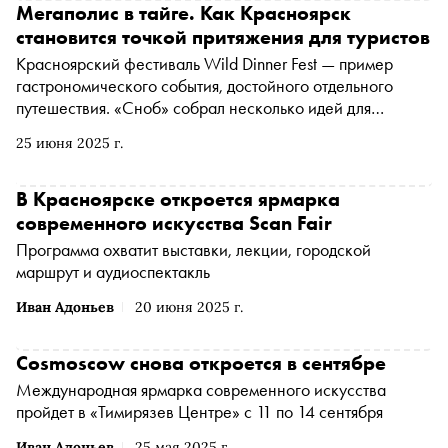
городов Урала, Сибири и Дальнего Востока
Мегаполис в тайге. Как Красноярск
становится точкой притяжения для туристов
Красноярский фестиваль Wild Dinner Fest — пример
гастрономического события, достойного отдельного
путешествия. «Сноб» собрал несколько идей для
насыщенных выходных в столице Енисейской Сибири
25 июня 2025 г.
В Красноярске откроется ярмарка
современного искусства Scan Fair
Программа охватит выставки, лекции, городской
маршрут и аудиоспектакль
Иван Адоньев
20 июня 2025 г.
Cosmoscow снова откроется в сентябре
Международная ярмарка современного искусства
пройдет в «Тимирязев Центре» с 11 по 14 сентября
Иван Адоньев
25 мая 2025 г.