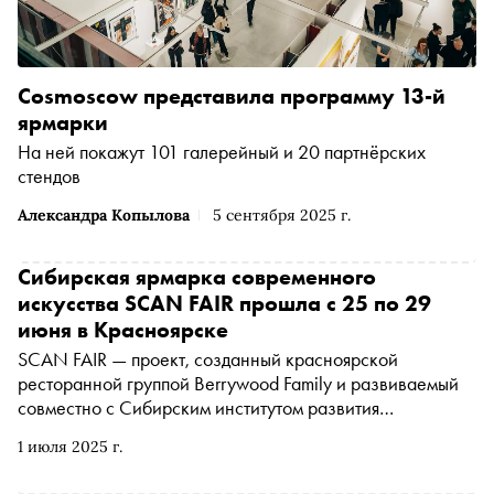
Cosmoscow представила программу 13-й
ярмарки
На ней покажут 101 галерейный и 20 партнёрских
стендов
Александра Копылова
5 сентября 2025 г.
Сибирская ярмарка современного
искусства SCAN FAIR прошла с 25 по 29
июня в Красноярске
SCAN FAIR — проект, созданный красноярской
ресторанной группой Berrywood Family и развиваемый
совместно с Сибирским институтом развития
креативных индустрий. В 2025 году на ярмарке свои
1 июля 2025 г.
стенды представили 43 художника и арт-группы, пять
галерей и шесть брендов предметного дизайна из 14