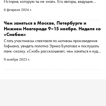
История, которую ты не знал». Его авторы, ведущие
хореографы шоу «Танцы на ТНТ» и наставники проекта
6 февраля 2024 г.
«Новые танцы» Алексей Карпенко и Гарик Рудник
существенно переписали сказку Гофмана, рассказав на
ее основе три самостоятельных истории: людей, мышей
Чем заняться в Москве, Петербурге и
и игрушек
Нижнем Новгороде 9–15 ноября. Неделя со
«Снобом»
Стать участником спектакля по мотивам произведения
Гофмана, увидеть полотна Эрика Булатова и послушать
панк-сказку. «Сноб» рассказывает, чем заняться и куда
сходить на ближайшей неделе
9 ноября 2023 г.