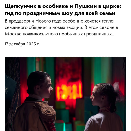
Щелкунчик в особняке и Пушкин в цирке:
гид по праздничным шоу для всей семьи
В преддверии Нового года особенно хочется тепла
семейного общения и новых эмоций. В этом сезоне в
Москве появилось много необычных праздничных
событий — для меломанов, поклонников научных
17 декабря 2025 г.
открытий, любителей книжных вселенных и, конечно,
балетоманов. Ведь какой зимний праздник без
«Щелкунчика»? «Сноб» рассказывает, где ловить
праздничные чудеса