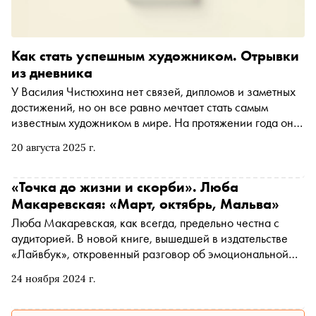
Как стать успешным художником. Отрывки
из дневника
У Василия Чистюхина нет связей, дипломов и заметных
достижений, но он все равно мечтает стать самым
известным художником в мире. На протяжении года он
ведет дневник, в котором рассказывает о поиске
20 августа 2025 г.
покупателей, посещении выставок и диалогах с
ключевыми фигурами российского арт-рынка. Заметки
Василия Чистюхина собраны в книге «Никак», которая
«Точка до жизни и скорби». Люба
выходит в издательстве Individuum. «Сноб» публикует
Макаревская: «Март, октябрь, Мальва»
отрывок
Люба Макаревская, как всегда, предельно честна с
аудиторией. В новой книге, вышедшей в издательстве
«Лайвбук», откровенный разговор об эмоциональной
зависимости, близости, страхах и отношениях с собой.
24 ноября 2024 г.
«Сноб» публикует рассказ из сборника