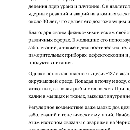
деления ядер урана и плутония. Он являетс
ядерных реакций и аварий на атомных элект
около 30 лет, что делает его долгоживущим
Благодаря своим физико-химическим свойст
различных сферах. В медицине его использу
заболеваний, а также в диагностических це
измерительных приборах, дефектоскопии и
продуктов питания.
Однако основная опасность цезия-137 связан
окружающей среде. Попадая в почву и воду, 
животных, включая рыб и моллюсков. При по
калий в мышцах и тканях, вызывая внутренн
Регулярное воздействие даже малых доз цез
заболеваний и генетических мутаций. Наибо
этим изотопом связаны с авариями на Черн
к заражению обширных территорий.