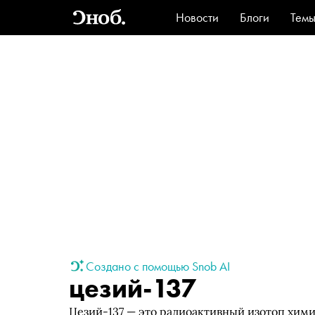
Новости
Блоги
Тем
Стиль
Ви
Создано с помощью Snob AI
цезий-137
Цезий-137 — это радиоактивный изотоп хим