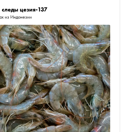
 следы цезия-137
ах из Индонезии