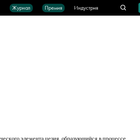
ы
Журнал
Премия
Индустрия
део
Город
IT-продукты
ического элемента цезия, образующийся в процессе