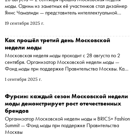
моды. Одним из заметных её участников стал дизайнер
Янис Чамалиди — представитель интеллектуальной
моды, изделия которого находятся в коллекции
19 сентября 2025 г.
Эрмитажа. Он представил новую коллекцию LUMEN IN
TENEBRIS. В откровенном разговоре создатель бренда
IANIS CHAMALIDY рассказал о своём пути от трёх
Как прошёл третий день Московской
банкротств до продаж по всему миру, о том, почему
недели моды
модная индустрия — клоака бездарностей и о том, как
Московская неделя моды проходит с 28 августа по 2
ему разбило сердце пальто
сентября. Организатор Московской недели моды —
Фонд моды при поддержке Правительства Москвы. Как
прошёл третий день — в материале
1 сентября 2025 г.
Фурсин: каждый сезон Московской недели
моды демонстрирует рост отечественных
брендов
Организатор Московской недели моды и BRICS+ Fashion
Summit — Фонд моды при поддержке Правительства
Москвы