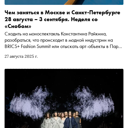
Чем заняться в Москве и Санкт-Петербурге
28 августа – 3 сентября. Неделя со
«Снобом»
Сходить на моноспектакль Константина Райкина,
разобраться, что происходит в модной индустрии на
BRICS+ Fashion Summit или отыскать арт-объекты в Парке
Малевича. Рассказываем, чем заняться и куда сходить
27 августа 2025 г.
на ближайшей неделе