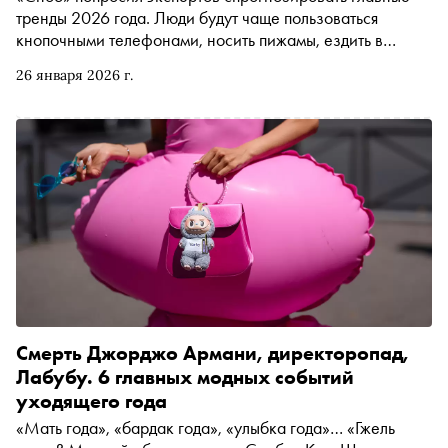
тренды 2026 года. Люди будут чаще пользоваться
кнопочными телефонами, носить пижамы, ездить в
регионы за настойками с необычными вкусами и
26 января 2026 г.
смотреть новые лирические комедии в стиле Георгия
Данелии. Подробнее об этих и других трендах — в
материале «Сноба»
Смерть Джорджо Армани, директоропад,
Лабубу. 6 главных модных событий
уходящего года
«Мать года», «бардак года», «улыбка года»… «Гжель