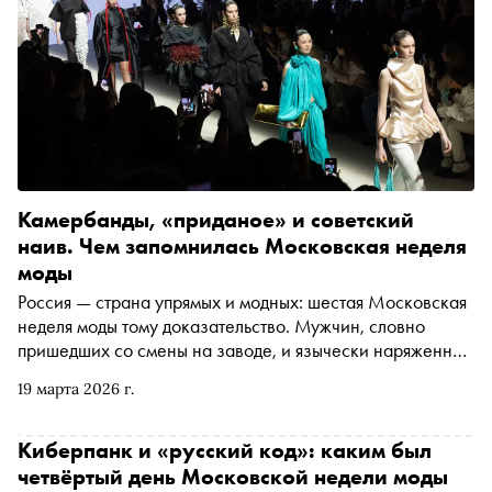
Камербанды, «приданое» и советский
наив. Чем запомнилась Московская неделя
моды
Россия — страна упрямых и модных: шестая Московская
неделя моды тому доказательство. Мужчин, словно
пришедших со смены на заводе, и язычески наряженных
женщин внимательно рассмотрела модный
19 марта 2026 г.
обозреватель «Сноба» Катя Штерн — теперь делится
наблюдениями с нами
Киберпанк и «русский код»: каким был
четвёртый день Московской недели моды