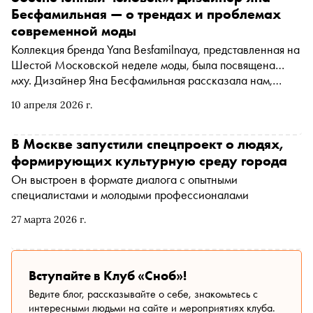
Бесфамильная — о трендах и проблемах
современной моды
Коллекция бренда Yana Besfamilnaya, представленная на
Шестой Московской неделе моды, была посвящена…
мху. Дизайнер Яна Бесфамильная рассказала нам,
почему выбрала такую необычную тематику, как ИИ-
10 апреля 2026 г.
мода заполнит массовый сегмент и почему мода в
России — не то, что во Франции
В Москве запустили спецпроект о людях,
формирующих культурную среду города
Он выстроен в формате диалога с опытными
специалистами и молодыми профессионалами
27 марта 2026 г.
Вступайте в Клуб «Сноб»!
Ведите блог, рассказывайте о себе, знакомьтесь с
интересными людьми на сайте и мероприятиях клуба.