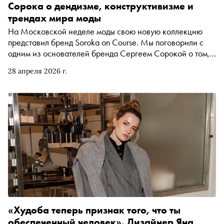
Сорока о дендизме, конструктивизме и
трендах мира моды
На Московской неделе моды свою новую коллекцию
представил бренд Soroka on Course. Мы поговорили с
одним из основателей бренда Сергеем Сорокой о том,
как одежда меняет внутреннее состояние, почему из
28 апреля 2026 г.
остатка ткани может родиться совершенная вещь и что
происходит с дизайнером после показа
«Худоба теперь признак того, что ты
обеспеченный человек». Дизайнер Яна