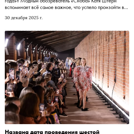
года»? Модный обозреватель «Сноба» Катя Штерн
вспоминает всё самое важное, что успело произойти в
2025-м году в мире фэшна и вокруг него
30 декабря 2025 г.
Названа дата проведения шестой