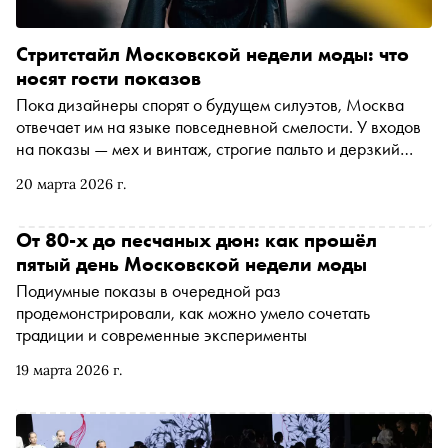
Стритстайл Московской недели моды: что
носят гости показов
Пока дизайнеры спорят о будущем силуэтов, Москва
отвечает им на языке повседневной смелости. У входов
на показы — мех и винтаж, строгие пальто и дерзкий
апсайклинг, фокус на (и в) деталях и ирония как главный
20 марта 2026 г.
аксессуар. Недели моды в Москве — история не про
тренды, а про характер: здесь одеваются, как чувствуют
— и именно поэтому за этим интересно наблюдать
От 80-х до песчаных дюн: как прошёл
пятый день Московской недели моды
Подиумные показы в очередной раз
продемонстрировали, как можно умело сочетать
традиции и современные эксперименты
19 марта 2026 г.