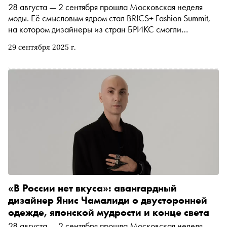
28 августа — 2 сентября прошла Московская неделя
моды. Её смысловым ядром стал BRICS+ Fashion Summit,
на котором дизайнеры из стран БРИКС смогли
пообщаться друг с другом. Одна из них — китайский
29 сентября 2025 г.
дизайнер Ма Гуай, основательница бренда SUBAI,
исследующего тибетскую культуру через натуральные
ткани и растительное крашение, постоянная участница
Китайской недели моды и недавняя гостья московского
подиума. Мы поговорили с ней о «мягкой силе» стран
БРИКС, базовом минимуме дизайнера и о том, как
создавать одежду из увядших листьев, дыма и осенней
земли
«В России нет вкуса»: авангардный
дизайнер Янис Чамалиди о двусторонней
одежде, японской мудрости и конце света
28 августа — 2 сентября прошла Московская неделя