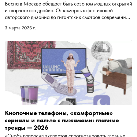
Весна в Москве обещает быть сезоном модных открытий
и творческого драйва. От камерных фестивалей
авторского дизайна до гигантских смотров современной
моды и вековых народных промыслов — каждый найдёт
3 марта 2026 г.
свой источник вдохновения
Кнопочные телефоны, «комфортные»
сериалы и пальто с пижамами: главные
тренды — 2026
«Сноб» попросил экспертов спрогнозировать главные