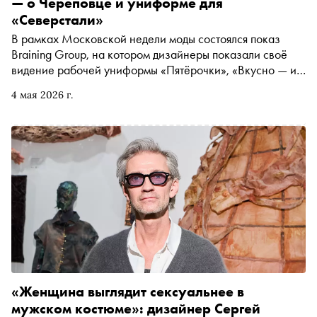
— о Череповце и униформе для
«Северстали»
В рамках Московской недели моды состоялся показ
Braining Group, на котором дизайнеры показали своё
видение рабочей униформы «Пятёрочки», «Вкусно — и
точка» и других компаний. Основатель бренда Grecha
4 мая 2026 г.
Женя Михайлова представила «космическую» одежду
для работников «Северстали». «Сноб» поговорил с
дизайнером о том, как брутальная заводская эстетика
нашла общий язык с «девочковым» брендом и зачем
производству мода
«Женщина выглядит сексуальнее в
мужском костюме»: дизайнер Сергей