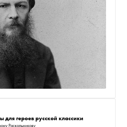
русской литературы
 для героев русской классики
иону Раскольникову