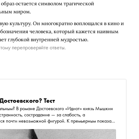
 образ остается символом трагической
льным миром.
ую культуру. Он многократно воплощался в кино и
 обозначения человека, который кажется наивным
дает глубокой внутренней мудростью.
тому перепроверяйте ответы.
Достоевского? Тест
альным? В романе Достоевского «Идиот» князь Мышкин
странность, сострадание — за слабость, а
тся почти невозможной фигурой. К премьерным показам
ой сцене Московского драматического театра им. А. С.
 предлагает проверить, насколько хорошо вы помните