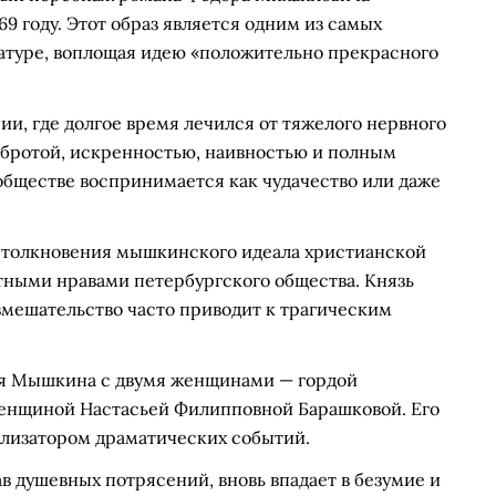
69 году. Этот образ является одним из самых
атуре, воплощая идею «положительно прекрасного
и, где долгое время лечился от тяжелого нервного
обротой, искренностью, наивностью и полным
 обществе воспринимается как чудачество или даже
столкновения мышкинского идеала христианской
ными нравами петербургского общества. Князь
 вмешательство часто приводит к трагическим
я Мышкина с двумя женщинами — гордой
женщиной Настасьей Филипповной Барашковой. Его
ализатором драматических событий.
 душевных потрясений, вновь впадает в безумие и