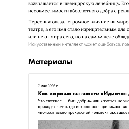
возвращается в швейцарскую лечебницу. Его
несовместимости абсолютного добра с реа
Персонаж оказал огромное влияние на миров
театре, а его имя стало нарицательным для
или не от мира сего, но на самом деле обла
Искусственный интеллект может ошибаться, поэ
Материалы
7 мая 2026 г.
Как хорошо вы знаете «Идиота» 
Что сложнее — быть добрым или казаться норм
приходит в мир, где искренность принимают за 
«положительно прекрасный человек» оказывае
спектакля Сергея Тонышева «Идиот» на Основн
Пушкина, которые пройдут 13 и 14 мая, «Сноб»