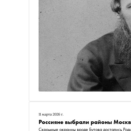
один из самых болезненных и точных романов 
11 марта 2026 г.
Россияне выбрали районы Москвы
Скромные окраины вроде Бутова достались Род