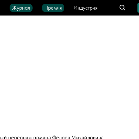
ы
Журнал
Премия
Индустрия
део
Город
IT-продукты
ный персонаж романа Федора Михайловича