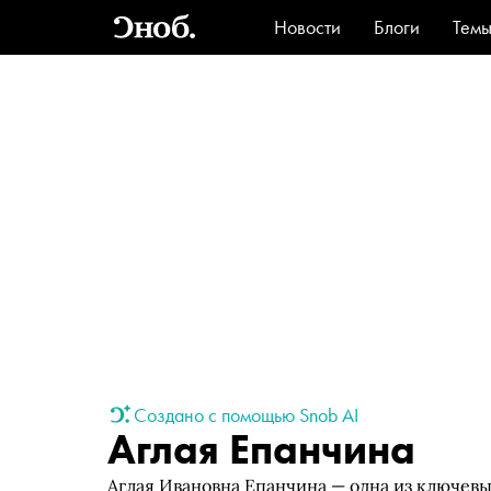
Новости
Блоги
Тем
Стиль
Ви
Создано с помощью Snob AI
Аглая Епанчина
Аглая Ивановна Епанчина — одна из ключев