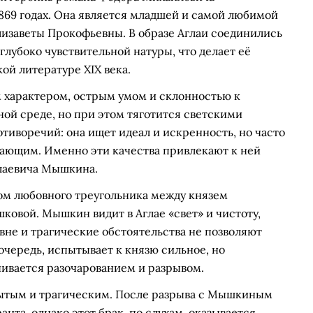
1869 годах. Она является младшей и самой любимой
лизаветы Прокофьевны. В образе Аглаи соединились
глубоко чувствительной натуры, что делает её
ой литературе XIX века.
 характером, острым умом и склонностью к
ой среде, но при этом тяготится светскими
тиворечий: она ищет идеал и искренность, но часто
жающим. Именно эти качества привлекают к ней
олаевича Мышкина.
ом любовного треугольника между князем
вой. Мышкин видит в Аглае «свет» и чистоту,
вне и трагические обстоятельства не позволяют
очередь, испытывает к князю сильное, но
ачивается разочарованием и разрывом.
рытым и трагическим. После разрыва с Мышкиным
нта, однако этот брак, по слухам, оказывается