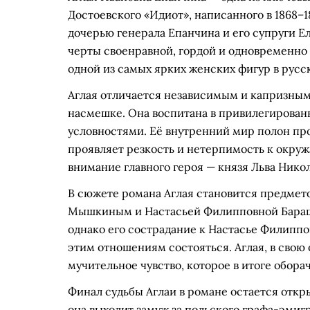
Достоевского «Идиот», написанного в 1868–
дочерью генерала Епанчина и его супруги Е
черты своенравной, гордой и одновременно 
одной из самых ярких женских фигур в русск
Аглая отличается независимым и капризным
насмешке. Она воспитана в привилегированн
условностями. Её внутренний мир полон про
проявляет резкость и нетерпимость к окру
внимание главного героя — князя Льва Ник
В сюжете романа Аглая становится предмет
Мышкиным и Настасьей Филипповной Барашко
однако его сострадание к Настасье Филиппо
этим отношениям состояться. Аглая, в свою 
мучительное чувство, которое в итоге обор
Финал судьбы Аглаи в романе остается отк
она выходит замуж за польского графа-эмигра