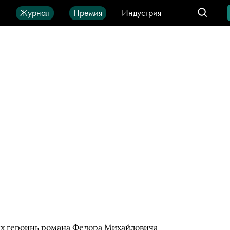
ы
Журнал
Премия
Индустрия
део
Город
IT-продукты
ых героинь романа Федора Михайловича