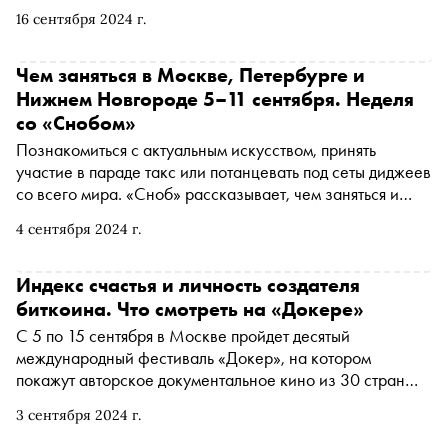
индекс счастья, вместо того чтобы измерять, например,
16 сентября 2024 г.
ВВП. «Сноб» побывал на показе
Чем заняться в Москве, Петербурге и
Нижнем Новгороде 5–11 сентября. Неделя
со «Снобом»
Познакомиться с актуальным искусством, принять
участие в параде такс или потанцевать под сеты диджеев
со всего мира. «Сноб» рассказывает, чем заняться и
куда сходить на ближайшей неделе
4 сентября 2024 г.
Индекс счастья и личность создателя
биткоина. Что смотреть на «Докере»
С 5 по 15 сентября в Москве пройдет десятый
международный фестиваль «Докер», на котором
покажут авторское документальное кино из 30 стран
мира. Большая часть из 56 работ будет представлена в
3 сентября 2024 г.
России впервые. В программе — Основной конкурс
(полнометражные фильмы), Doker Shorts (конкурс