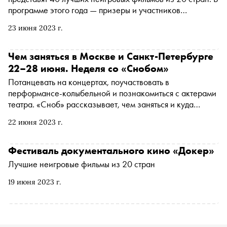
программе этого года — призеры и участников
Роттердамского кинофестиваля, Hot Docs в Торонто,
23 июня 2023 г.
Visions du réel в Нионе, CPH:DOX в Копенгагене,
True/False в США. Зрители смогут не только увидеть
картины на языке оригинала, но и обсудить их вместе с
Чем заняться в Москве и Санкт-Петербурге
авторами, психологами и журналистами. «Сноб» выбрал
22–28 июня. Неделя со «Снобом»
10 интересных картин, заявленных в программе
Потанцевать на концертах, поучаствовать в
перформансе-колыбельной и познакомиться с актерами
театра. «Сноб» рассказывает, чем заняться и куда
сходить в Москве, Санкт-Петербурге и за городом на
22 июня 2023 г.
ближайшей неделе
Фестиваль документального кино «Докер»
Лучшие неигровые фильмы из 20 стран
19 июня 2023 г.