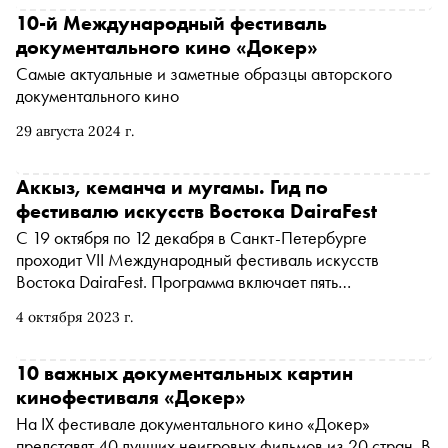
короткого метра), «Док Станция» (отечественный док),
10-й Международный фестиваль
«Док Терапия» (психология и неигровое кино), Doker
документального кино «Докер»
Space kids (кино для детей), Let IT dok! (фильмы о влиянии
Самые актуальные и заметные образцы авторского
информационных технологий). «Сноб» рассказывает,
документального кино
что смотреть в первую очередь
29 августа 2024 г.
Аккыз, кеманча и мугамы. Гид по
фестивалю искусств Востока DairaFest
С 19 октября по 12 декабря в Санкт-Петербурге
проходит VII Международный фестиваль искусств
Востока DairaFest. Программа включает пять
направлений, от мультимедиа-выставки до научной
4 октября 2023 г.
конференции, в которых раскрывается многообразие
культурных традиций Ближнего Востока, Центральной и
Юго-Восточной Азии. «Сноб» рассказывает о самых
10 важных документальных картин
интересных событиях программы
кинофестиваля «Докер»
На IX фестивале документального кино «Докер»
представят 40 лучших неигровых фильмов из 20 стран. В