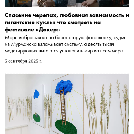
Спасение черепах, любовная зависимость и
гигантские куклы: что смотреть на
фестивале «Докер»
Море выбрасывает на берег старую фотоплёнку, судья
из Мурманска взламывает систему, а десять тысяч
медитирующих пытаются установить мир во всём мире.
Фестиваль документального кино «Докер», который
5 сентября 2025 г.
сейчас идёт в Москве, доказывает: реальность — самый
непредсказуемый сценарист. В его программе — 65
фильмов из 30 стран, большинство из которых в России
показывают впервые. «Сноб» выбрал шесть историй,
которые заставляют сомневаться, удивляться и спорить