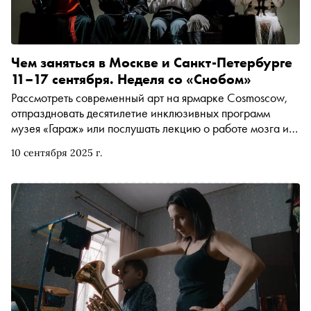
Чем заняться в Москве и Санкт-Петербурге
11–17 сентября. Неделя со «Снобом»
Рассмотреть современный арт на ярмарке Cosmoscow,
отпраздновать десятилетие инклюзивных программ
музея «Гараж» или послушать лекцию о работе мозга и
его отличии от компьютера. Рассказываем, чем заняться
10 сентября 2025 г.
и куда сходить на ближайшей неделе