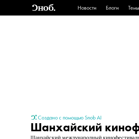
Новости
Блоги
Тем
Стиль
Ви
Создано с помощью Snob AI
Шанхайский киноф
Шанхайский международный кинофестиваль (Sha