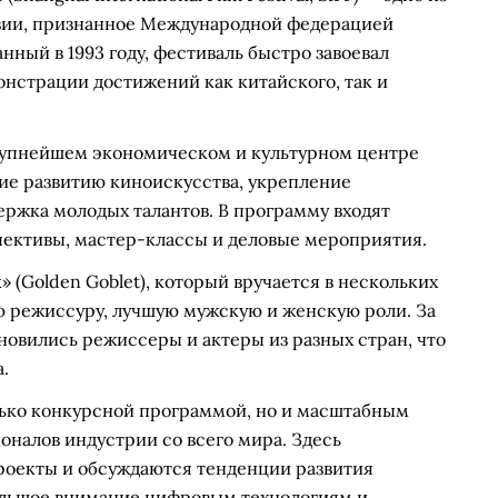
Азии, признанное Международной федерацией
ный в 1993 году, фестиваль быстро завоевал
онстрации достижений как китайского, так и
крупнейшем экономическом и культурном центре
вие развитию киноискусства, укрепление
ержка молодых талантов. В программу входят
ективы, мастер-классы и деловые мероприятия.
» (Golden Goblet), который вручается в нескольких
 режиссуру, лучшую мужскую и женскую роли. За
овились режиссеры и актеры из разных стран, что
.
лько конкурсной программой, но и масштабным
налов индустрии со всего мира. Здесь
роекты и обсуждаются тенденции развития
ольшое внимание цифровым технологиям и