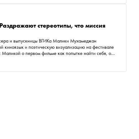
аздражают стереотипы, что миссия
ссера и выпускницы ВГИКа Малики Мухамеджан
ный киноязык и поэтическую визуализацию на фестивале
с Маликой о первом фильме как попытке найти себя, о
тепи и о женском взгляде в кино