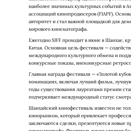
наиболее значимых культурных событий в 
ассоциаций кинопродюсеров (FIAPF). Основан
авторитет и стал важной площадкой для дем
мирового кинематографа.
Ежегодно SIFF проходит в июне в Шанхае, 
Китая. Основная цель фестиваля — содейст
международного культурного обмена и подд
конкурсные показы, внеконкурсные ретросп
Главная награда фестиваля — «Золотой кубок
номинациях, включая лучший фильм, лучшую
годы существования лауреатами премии стан
подчеркивает международный статус смотра
Шанхайский кинофестиваль известен не то
кинорынком, который привлекает профессио
заключаются сделки, презентуются новые п
кинематографа. Фестиваль также уделяет б