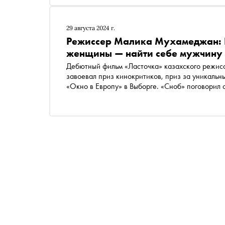
29 августа 2024 г.
Режиссер Малика Мухамеджан: Р
женщины — найти себе мужчину
Дебютный фильм «Ласточка» казахского режи
завоевал приз кинокритиков, приз за уникаль
«Окно в Европу» в Выборге. «Сноб» поговорил 
международном кастинге, съемках в казахской с