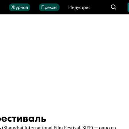
ы
Журнал
Премия
Индустрия
део
Город
IT-продукты
естиваль
nghai International Film Festival, SIFF) — одно из