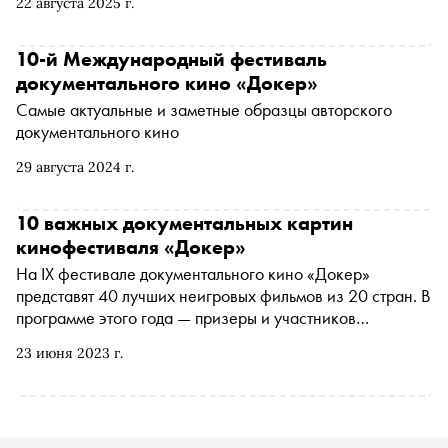
22 августа 2025 г.
10-й Международный фестиваль
документального кино «Докер»
Самые актуальные и заметные образцы авторского
документального кино
29 августа 2024 г.
10 важных документальных картин
кинофестиваля «Докер»
На IX фестивале документального кино «Докер»
представят 40 лучших неигровых фильмов из 20 стран. В
программе этого года — призеры и участников
Роттердамского кинофестиваля, Hot Docs в Торонто,
23 июня 2023 г.
Visions du réel в Нионе, CPH:DOX в Копенгагене,
True/False в США. Зрители смогут не только увидеть
картины на языке оригинала, но и обсудить их вместе с
авторами, психологами и журналистами. «Сноб» выбрал