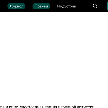
ы
Журнал
Премия
Индустрия
део
Город
IT-продукты
а и кино, удостоенная звания народной артистки