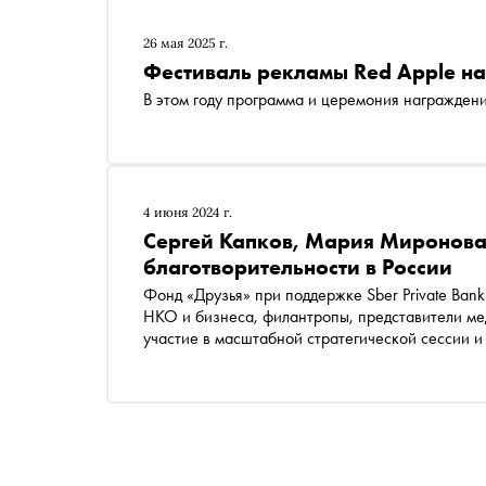
26 мая 2025 г.
Фестиваль рекламы Red Apple на
В этом году программа и церемония награжден
4 июня 2024 г.
Сергей Капков, Мария Миронова
благотворительности в России
Фонд «Друзья» при поддержке Sber Private Ban
НКО и бизнеса, филантропы, представители мед
участие в масштабной стратегической сессии и
благотворительности в России на следующие 10
будущего спикеры поделились со «Снобом»