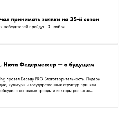
чал принимать заявки на 35-й сезон
ия победителей пройдут 13 ноября
, Нюта Федермессер — о будущем
king провел Беседу PRO Благотворительность. Лидеры
иа, культуры и государственных структур приняли
 обсудили основные тренды и векторы развития
 лет. Своим видением российской благотворительности