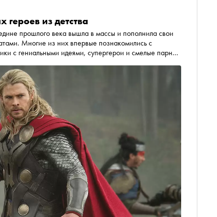
 героев из детства
редине прошлого века вышла в массы и пополнила свои
атами. Многие из них впервые познакомились с
ики с гениальными идеями, супергерои и смелые парни
ают мир. «Сноб» рассказывает о героях, которые
ном и быть верными себе и своим увлечениям