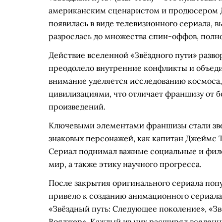
американским сценаристом и продюсером 
появилась в виде телевизионного сериала, вы
разрослась до множества спин-оффов, полн
Действие вселенной «Звёздного пути» развора
преодолело внутренние конфликты и объед
внимание уделяется исследованию космоса
цивилизациями, что отличает франшизу от 
произведений.
Ключевыми элементами франшизы стали звез
знаковых персонажей, как капитан Джеймс Т
Сериал поднимал важные социальные и фило
мир, а также этику научного прогресса.
После закрытия оригинального сериала попу
привело к созданию анимационного сериала, 
«Звёздный путь: Следующее поколение», «Звё
Вояджер». Каждый из них расширял вселенну