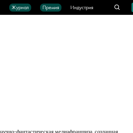
ы
Журнал
Премия
Индустрия
део
Город
IT-продукты
я научно-фантастическая медиафраншиза, созданная