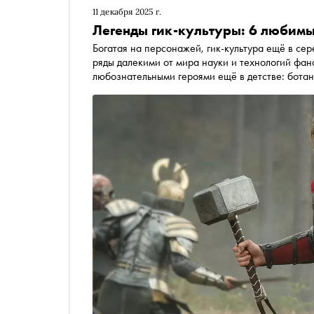
11 декабря 2025 г.
Легенды гик-культуры: 6 любимых
Богатая на персонажей, гик-культура ещё в се
ряды далекими от мира науки и технологий фан
любознательными героями ещё в детстве: ботан
из соседнего двора, которые каждый день спас
научили не одно поколение разбираться в слож