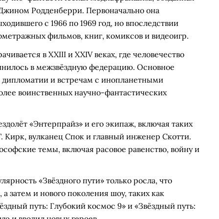
Джином Родденберри. Первоначально она
ходившего с 1966 по 1969 год, но впоследствии
ометражных фильмов, книг, комиксов и видеоигр.
чивается в XXIII и XXIV веках, где человечество
инилось в межзвёздную федерацию. Основное
, дипломатии и встречам с инопланетными
более воинственных научно-фантастических
долёт «Энтерпрайз» и его экипаж, включая таких
. Кирк, вулканец Спок и главный инженер Скотти.
софские темы, включая расовое равенство, войну и
лярность «Звёздного пути» только росла, что
а затем и нового поколения шоу, таких как
здный путь: Глубокий космос 9» и «Звёздный путь:
ю и вводил новых героев.