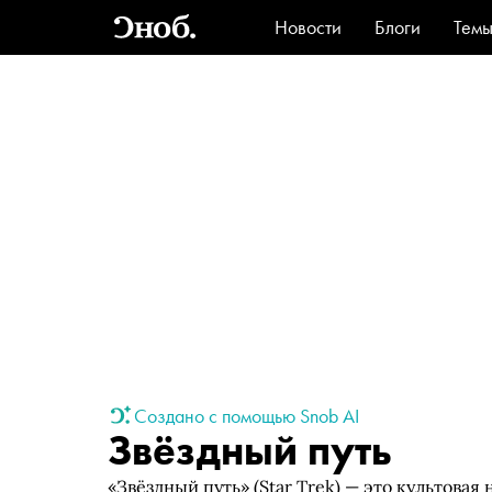
Новости
Блоги
Тем
Стиль
Ви
Создано с помощью Snob AI
Звёздный путь
«Звёздный путь» (Star Trek) — это культова