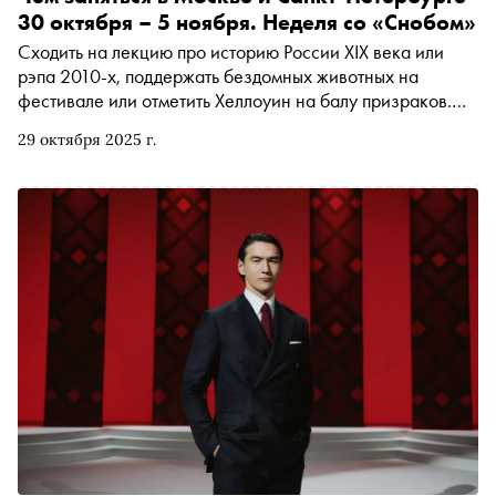
30 октября – 5 ноября. Неделя со «Снобом»
Сходить на лекцию про историю России XIX века или
рэпа 2010-х, поддержать бездомных животных на
фестивале или отметить Хеллоуин на балу призраков.
Рассказываем, чем заняться и куда сходить на
29 октября 2025 г.
ближайшей неделе