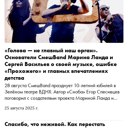
«Голова — не главный наш орган».
Основатели СмешBand Марина Ланда и
Сергей Васильев о своей музыке, ошибке
«Прохожего» и главных впечатлениях
детства
28 августа СмешBand празднует 10-летний юбилей в
Зелёном театре ВДНХ. Автор «Сноба» Егор Спесивцев
поговорил с создателями проекта Мариной Ланда и
Сергеем Васильевым о главных впечатлениях детства,
25 августа 2025 г.
«несбывности» и историях создания некоторых тем для
мультсериала (фанатам «Космической одиссеи» —
сюда)
Спасибо, что неживой. Как перестать