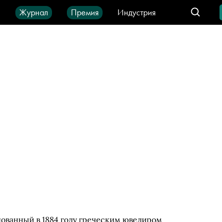
ы
Журнал
Премия
Индустрия
део
Город
IT-продукты
ованный в 1884 году греческим ювелиром