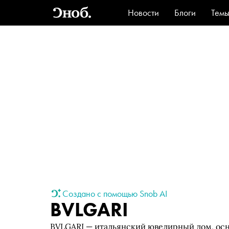
Новости
Блоги
Тем
Стиль
Ви
Создано с помощью Snob AI
BVLGARI
BVLGARI — итальянский ювелирный дом, осн