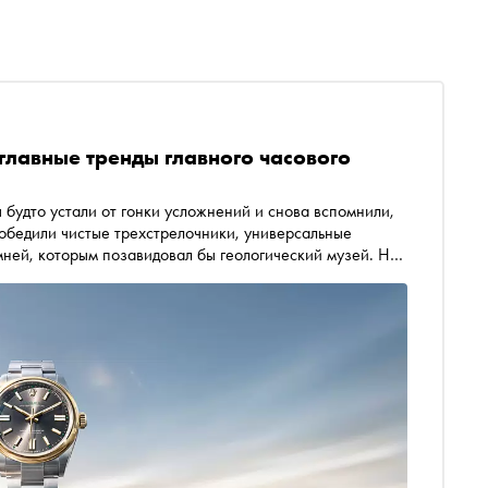
главные тренды главного часового
будто устали от гонки усложнений и снова вспомнили,
обедили чистые трехстрелочники, универсальные
ней, которым позавидовал бы геологический музей. Но
: даже возвращение к лаконичности здесь
м легенд и механизмами на сотни деталей