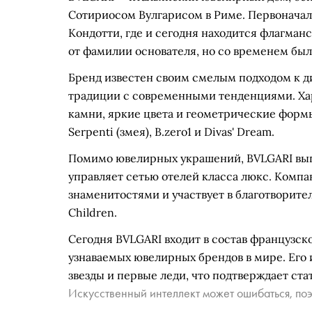
Сотириосом Вулгарисом в Риме. Первоначаль
Кондотти, где и сегодня находится флагман
от фамилии основателя, но со временем был
Бренд известен своим смелым подходом к д
традиции с современными тенденциями. Ха
камни, яркие цвета и геометрические форм
Serpenti (змея), B.zero1 и Divas' Dream.
Помимо ювелирных украшений, BVLGARI вып
управляет сетью отелей класса люкс. Комп
знаменитостями и участвует в благотворител
Children.
Сегодня BVLGARI входит в состав французск
узнаваемых ювелирных брендов в мире. Его 
звезды и первые леди, что подтверждает ста
Искусственный интеллект может ошибаться, поэ