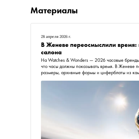
Материалы
28 апреля 2026 г.
В Женеве переосмыслили время: 
салона
На Watches & Wonders — 2026 часовые бренды 
что часы должны показывать время. В Женеве п
размеры, архивные формы и циферблаты из кам
простота в часовом мире редко бывает простой
оборачивается новыми калибрами, перезапуско