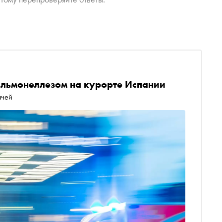
альмонеллезом на курорте Испании
ачей