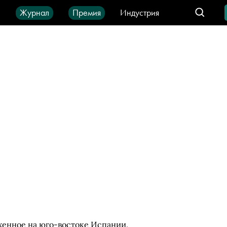
ы
Журнал
Премия
Индустрия
део
Город
IT-продукты
енное на юго-востоке Испании.