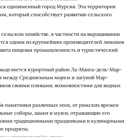
ся одноименный город Мурсия. Эта территория
м, который способствует развитию сельского
сельском хозяйстве, в частности на выращивании
яется одним из крупнейших производителей лимонов
развита пищевая промышленность и туристический
выделяется курортный район Ла-Манга-дель-Мар-
ши между Средиземным морем и лагуной Мар-
ников своими пляжами, возможностями для водных
бя памятники различных эпох, от римских времен
льные соборы, замки и музеи, отражающие его
своими традиционными праздниками и кулинарными
ые продукты.
тому перепроверяйте ответы.