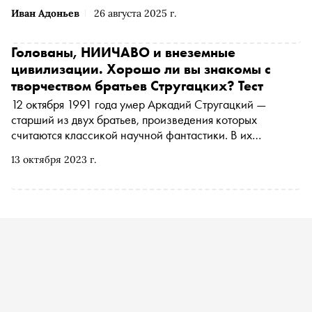
Иван Адоньев
26 августа 2025 г.
Голованы, НИИЧАВО и внеземные
цивилизации. Хорошо ли вы знакомы с
творчеством братьев Стругацких? Тест
12 октября 1991 года умер Аркадий Стругацкий —
старший из двух братьев, произведения которых
считаются классикой научной фантастики. В их
рассказах и романах часто встречаются удивительные
13 октября 2023 г.
термины и названия, вроде «Большой Всепланетный
Информаторий», «НИИЧАВО» и «Нуль-Т». «Сноб»
предлагает проверить, как хорошо вы знакомы с
творчеством известных писателей