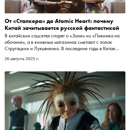
От «Сталкера» до Atomic Heart: почему
Китай зачитывается русской фантастикой
В китайских соцсетях спорят о «Зоне» из «Пикника на
обочине», а в книжных магазинах сметают с полок
Стругацких и Лукьяненко. В последние годы в Китае
случился настоящий бум на российскую научную
26 августа 2025 г.
фантастику, и это не просто совпадение