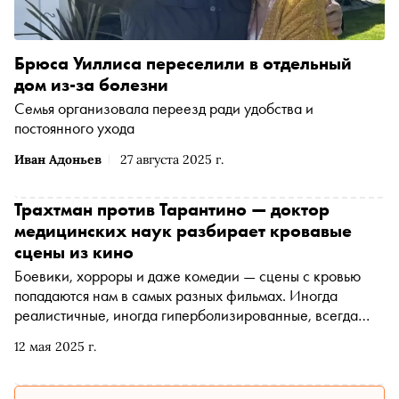
Брюса Уиллиса переселили в отдельный
дом из-за болезни
Семья организовала переезд ради удобства и
постоянного ухода
Иван Адоньев
27 августа 2025 г.
Трахтман против Тарантино — доктор
медицинских наук разбирает кровавые
сцены из кино
Боевики, хорроры и даже комедии — сцены с кровью
попадаются нам в самых разных фильмах. Иногда
реалистичные, иногда гиперболизированные, всегда
увлекательные — но так ли они достоверны, или в
12 мая 2025 г.
реальной жизни кровь выглядит и «работает» совсем по-
другому? Разбирались вместе с заведующим отделением
трансфузиологии детского медицинского центра имени