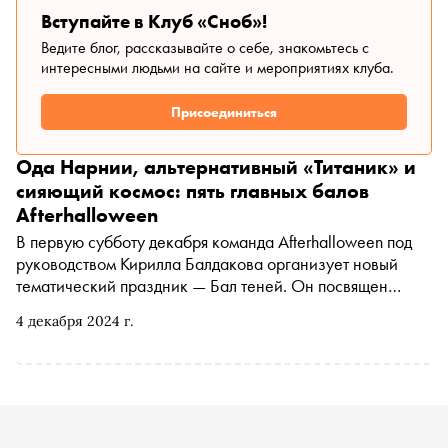
Дмитрия Рогачева и экспертом проекта о донорстве
Вступайте в Клуб «Сноб»!
крови и плазмы «+Я» Павлом Трахтманом
Ведите блог, рассказывайте о себе, знакомьтесь с
интересными людьми на сайте и мероприятиях клуба.
Присоединиться
Ода Нарнии, альтернативный «Титаник» и
сияющий космос: пять главных балов
Afterhalloween
В первую субботу декабря команда Afterhalloween под
руководством Кирилла Балдакова организует новый
тематический праздник — Бал теней. Он посвящен
роману Михаила Булгакова «Мастер и Маргарита».
4 декабря 2024 г.
Традиционно вечер пройдет в стенах отеля — на сей раз
выбор пал на Marco Polo на Патриарших.
Костюмированная вечеринка с 11 вариантами дресс-
кода рассчитана на 888 гостей и включает
театрализованные шоу, танцевальные DJ-сеты и
иммерсивные игры. В преддверии нового раута «Сноб»